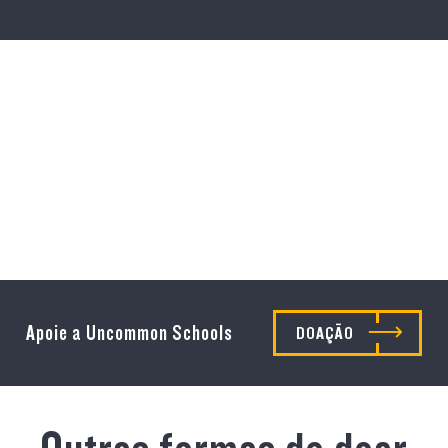
$1,000
Patrocina a educação artística ou eletiva de um aluno
por um semestre.
Apoie a Uncommon Schools
DOAÇÃO
$5,000
Financia serviços de educação especial por um mês.