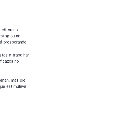
reditou no
estagiou na
á prosperando.
tos a trabalhar
ficazes no
ubman, mas ele
que estimulava