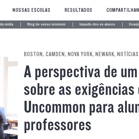
NOSSAS ESCOLAS
RESULTADOS
COMPARTILHAN
 da mídia
Blog de senso incomum
Impacto dos ex-alunos
Doaçã
BOSTON, CAMDEN, NOVA YORK, NEWARK, NOTÍCIAS
A perspectiva de um
sobre as exigências
Uncommon para alun
professores