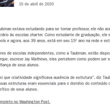
15 de abril de 2020
bman estava estudando para se tornar professor, ele não ac
rário às escolas charter. Como estudante de graduação, ele 
ls e agora, aos 39 anos, está em seu 15º ano na rede e est
res de escolas independentes, como a Taubman, estão dispos
orque, escreve Jay Mathews, eles percebem como podem ser e
iança de seus alunos.
i que criatividade significava ausência de estrutura", diz Ta
sas estruturas eram essenciais para o domínio do conteúdo 
ítico de seus alunos.
ompleto no Washington Post.