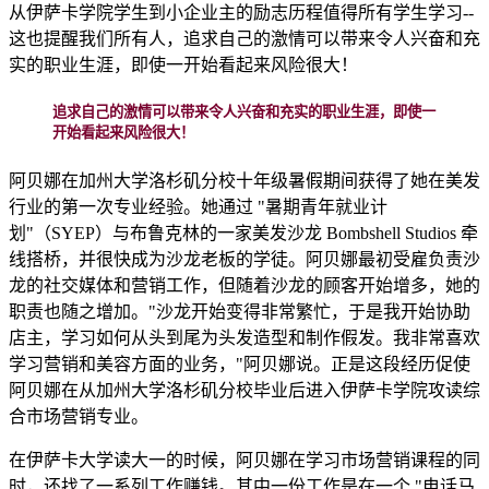
从伊萨卡学院学生到小企业主的励志历程值得所有学生学习--
这也提醒我们所有人，追求自己的激情可以带来令人兴奋和充
实的职业生涯，即使一开始看起来风险很大！
追求自己的激情可以带来令人兴奋和充实的职业生涯，即使一
开始看起来风险很大！
阿贝娜在加州大学洛杉矶分校十年级暑假期间获得了她在美发
行业的第一次专业经验。她通过 "暑期青年就业计
划"（SYEP）与布鲁克林的一家美发沙龙 Bombshell Studios 牵
线搭桥，并很快成为沙龙老板的学徒。阿贝娜最初受雇负责沙
龙的社交媒体和营销工作，但随着沙龙的顾客开始增多，她的
职责也随之增加。"沙龙开始变得非常繁忙，于是我开始协助
店主，学习如何从头到尾为头发造型和制作假发。我非常喜欢
学习营销和美容方面的业务，"阿贝娜说。正是这段经历促使
阿贝娜在从加州大学洛杉矶分校毕业后进入伊萨卡学院攻读综
合市场营销专业。
在伊萨卡大学读大一的时候，阿贝娜在学习市场营销课程的同
时，还找了一系列工作赚钱。其中一份工作是在一个 "电话马