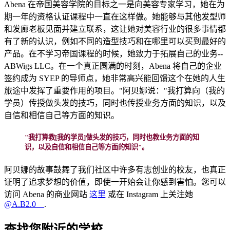
Abena 在帝国美容学院的目标之一是向美容专家学习，她在为
期一年的资格认证课程中一直在这样做。她能够与其他发型师
和发廊老板见面并建立联系，这让她对美容行业的很多事情都
有了新的认识，例如不同的造型技巧和在哪里可以买到最好的
产品。在不学习帝国课程的时候，她致力于拓展自己的业务--
ABWigs LLC。在一个真正圆满的时刻，Abena 将自己的企业
签约成为 SYEP 的导师点，她非常高兴能回馈这个在她的人生
旅途中发挥了重要作用的项目。"阿贝娜说："我打算向（我的
学员）传授做头发的技巧，同时也传授业务方面的知识，以及
自信和相信自己等方面的知识。
"我打算教[我的学员]做头发的技巧，同时也教业务方面的知
识，以及自信和相信自己等方面的知识"。
阿贝娜的故事鼓舞了我们社区中许多有志创业的校友，也真正
证明了追求梦想的价值，即使一开始会让你感到害怕。您可以
访问 Abena 的商业网站
这里
或在 Instagram 上关注她
@A.B2.0__
.
查找您附近的学校