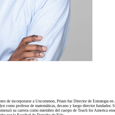
es de incorporarse a Uncommon, Priam fue Director de Estrategia en A
klyn como profesor de matemáticas, decano y luego director fundador.
enzó su carrera como miembro del cuerpo de Teach for America enseñ
cho por la Facultad de Derecho de Yale.