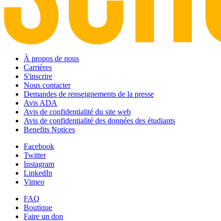
À propos de nous
Carrières
S'inscrire
Nous contacter
Demandes de renseignements de la presse
Avis ADA
Avis de confidentialité du site web
Avis de confidentialité des données des étudiants
Benefits Notices
Facebook
Twitter
Instagram
LinkedIn
Vimeo
FAQ
Boutique
Faire un don