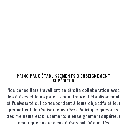
6,000+ Uncommon alumni are currently
attending or have graduated from college.
Pour en savoir plus, consultez notre
PRINCIPAUX ÉTABLISSEMENTS D'ENSEIGNEMENT
SUPÉRIEUR
Pleins feux sur les anciens élèves. →
Nos conseillers travaillent en étroite collaboration avec
les élèves et leurs parents pour trouver l'établissement
et l'université qui correspondent à leurs objectifs et leur
permettent de réaliser leurs rêves. Voici quelques-uns
des meilleurs établissements d'enseignement supérieur
locaux que nos anciens élèves ont fréquentés.